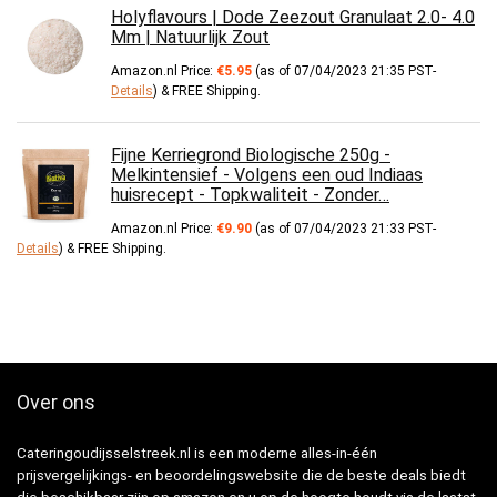
Holyflavours | Dode Zeezout Granulaat 2.0- 4.0
Mm | Natuurlijk Zout
Amazon.nl Price:
€
5.95
(as of 07/04/2023 21:35 PST-
Details
)
&
FREE Shipping
.
Fijne Kerriegrond Biologische 250g -
Melkintensief - Volgens een oud Indiaas
huisrecept - Topkwaliteit - Zonder…
Amazon.nl Price:
€
9.90
(as of 07/04/2023 21:33 PST-
Details
)
&
FREE Shipping
.
Over ons
Cateringoudijsselstreek.nl is een moderne alles-in-één
prijsvergelijkings- en beoordelingswebsite die de beste deals biedt