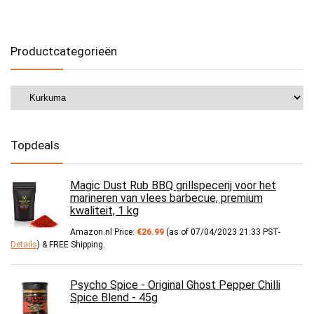
Productcategorieën
Topdeals
Magic Dust Rub BBQ grillspecerij voor het
marineren van vlees barbecue, premium
kwaliteit, 1 kg
Amazon.nl Price:
€
26.99
(as of 07/04/2023 21:33 PST-
Details
)
&
FREE Shipping
.
Psycho Spice - Original Ghost Pepper Chilli
Spice Blend - 45g