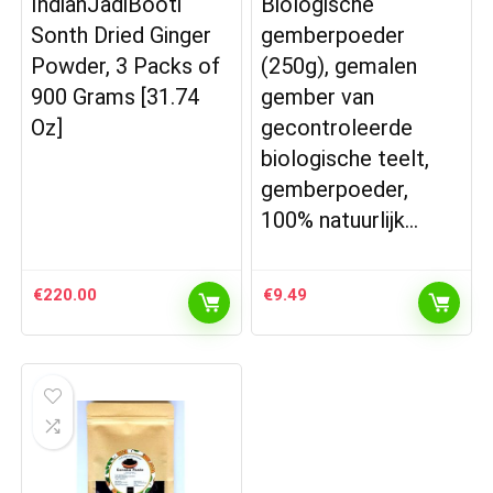
IndianJadiBooti
Biologische
Sonth Dried Ginger
gemberpoeder
Powder, 3 Packs of
(250g), gemalen
900 Grams [31.74
gember van
Oz]
gecontroleerde
biologische teelt,
gemberpoeder,
100% natuurlijk…
€
220.00
€
9.49