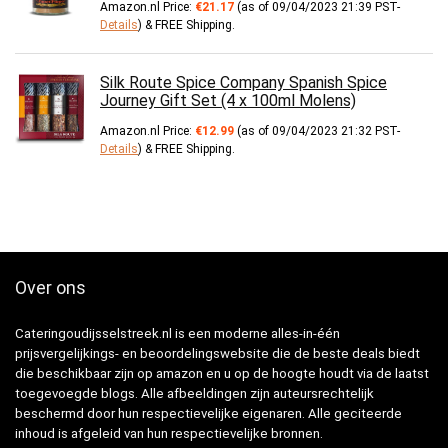
Amazon.nl Price:
€
21.17
(as of 09/04/2023 21:39 PST-
Details
)
&
FREE Shipping
.
Silk Route Spice Company Spanish Spice
Journey Gift Set (4 x 100ml Molens)
Amazon.nl Price:
€
12.99
(as of 09/04/2023 21:32 PST-
Details
)
&
FREE Shipping
.
Over ons
Cateringoudijsselstreek.nl is een moderne alles-in-één
prijsvergelijkings- en beoordelingswebsite die de beste deals biedt
die beschikbaar zijn op amazon en u op de hoogte houdt via de laatst
toegevoegde blogs. Alle afbeeldingen zijn auteursrechtelijk
beschermd door hun respectievelijke eigenaren. Alle geciteerde
inhoud is afgeleid van hun respectievelijke bronnen.