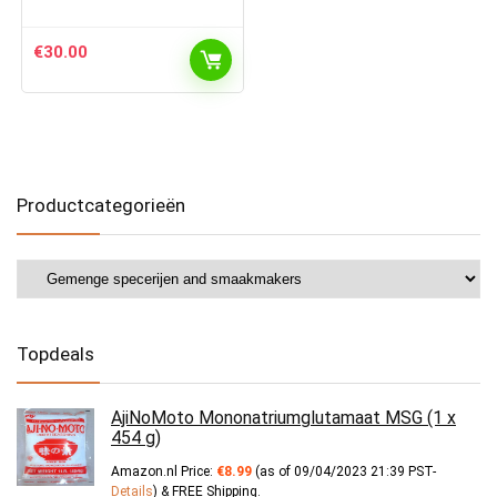
€
30.00
Productcategorieën
Topdeals
AjiNoMoto Mononatriumglutamaat MSG (1 x
454 g)
Amazon.nl Price:
€
8.99
(as of 09/04/2023 21:39 PST-
Details
)
&
FREE Shipping
.