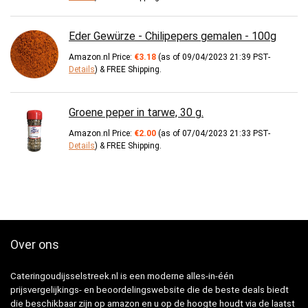
Eder Gewürze - Chilipepers gemalen - 100g
Amazon.nl Price:
€
3.18
(as of 09/04/2023 21:39 PST-
Details
)
&
FREE Shipping
.
Groene peper in tarwe, 30 g.
Amazon.nl Price:
€
2.00
(as of 07/04/2023 21:33 PST-
Details
)
&
FREE Shipping
.
Over ons
Cateringoudijsselstreek.nl is een moderne alles-in-één
prijsvergelijkings- en beoordelingswebsite die de beste deals biedt
die beschikbaar zijn op amazon en u op de hoogte houdt via de laatst