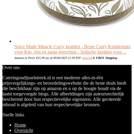
Spice Made Miracle Curry kruiden - Beste Curry Kruidenmix
voor Kip, rijst en pasta gerechten - Indische kruiden voor…
Amazon.nl Price:
€
15.99
(as of 09/04/2023 21:39 PST-
Details
)
&
FREE Shipping
.
Over ons
Cateringoudijsselstreek.nl is een moderne alles-in-één
prijsvergelijkings- en beoordelingswebsite die de beste deals biedt
die beschikbaar zijn op amazon en u op de hoogte houdt via de
laatst toegevoegde blogs. Alle afbeeldingen zijn auteursrechtelijk
beschermd door hun respectievelijke eigenaren. Alle geciteerde
inhoud is afgeleid van hun respectievelijke bronnen.
Snelle links
Home
Overzicht