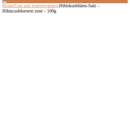
Home
Zout and zoutvervangers
Hibiskusblüten-Salz –
Hibiscusbloesem zout – 100g