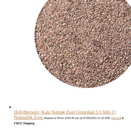
Holyflavours | Kala Namak Zout Granulaat 2-5 Mm 2 |
Natuurlijk Zout
Amazon.nl Price:
€
116.95
(as of 07/04/2023 21:35 PST-
Details
)
&
FREE Shipping
.