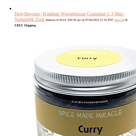
Holyflavours | Kalahari Woestijnzout Granulaat 1-3 Mm |
Natuurlijk Zout
Amazon.nl Price:
€
30.95
(as of 07/04/2023 21:35 PST-
Details
)
&
FREE Shipping
.