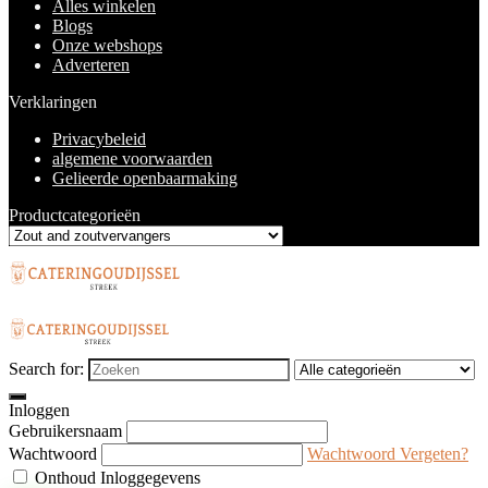
Alles winkelen
Blogs
Onze webshops
Adverteren
Verklaringen
Privacybeleid
algemene voorwaarden
Gelieerde openbaarmaking
Productcategorieën
Search for:
Inloggen
Gebruikersnaam
Wachtwoord
Wachtwoord Vergeten?
Onthoud Inloggegevens