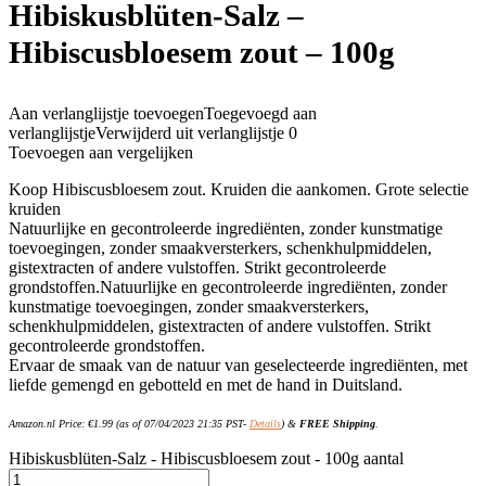
Hibiskusblüten-Salz –
Hibiscusbloesem zout – 100g
Aan verlanglijstje toevoegen
Toegevoegd aan
verlanglijstje
Verwijderd uit verlanglijstje
0
Toevoegen aan vergelijken
Koop Hibiscusbloesem zout. Kruiden die aankomen. Grote selectie
kruiden
Natuurlijke en gecontroleerde ingrediënten, zonder kunstmatige
toevoegingen, zonder smaakversterkers, schenkhulpmiddelen,
gistextracten of andere vulstoffen. Strikt gecontroleerde
grondstoffen.Natuurlijke en gecontroleerde ingrediënten, zonder
kunstmatige toevoegingen, zonder smaakversterkers,
schenkhulpmiddelen, gistextracten of andere vulstoffen. Strikt
gecontroleerde grondstoffen.
Ervaar de smaak van de natuur van geselecteerde ingrediënten, met
liefde gemengd en gebotteld en met de hand in Duitsland.
Amazon.nl Price:
€
1.99
(as of 07/04/2023 21:35 PST-
Details
)
&
FREE Shipping
.
Hibiskusblüten-Salz - Hibiscusbloesem zout - 100g aantal