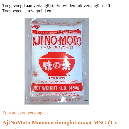
Toegevoegd aan verlanglijstje
Verwijderd uit verlanglijstje
0
Toevoegen aan vergelijken
Zout and zoutvervangers
AjiNoMoto Mononatriumglutamaat MSG (1 x