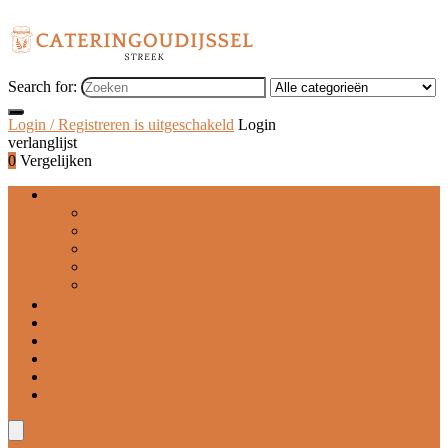
Search for:
Login / Registreren is uitgeschakeld
Login
verlanglijst
0
Vergelijken
Specerijen
Chili
Gemberpoeder
Gemenge specerijen and smaakmakers
Knoflookpoeder
Kurkuma
Hele specerijen
Peper
Zout and zoutvervangers
FIX smaakmakers
Deal van de dag
Blogs