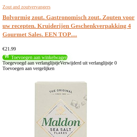
Zout and zoutvervangers
Bolvormig zout. Gastronomisch zout. Zouten voor
uw recepten. Kruiderijen Geschenkverpakking 4
Gourmet Sales. EEN TOP…
€
21.99
Toevoegen aan winkelwagen
Toegevoegd aan verlanglijstje
Verwijderd uit verlanglijstje
0
Toevoegen aan vergelijken