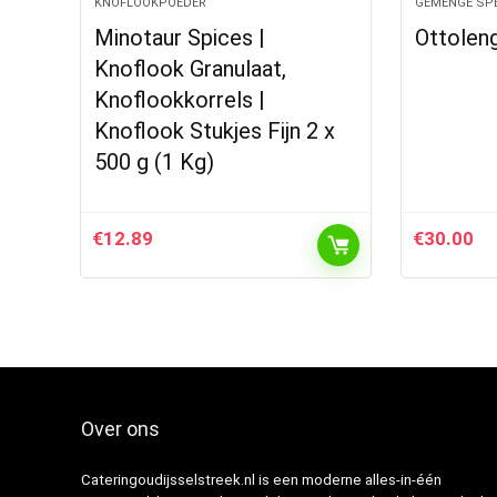
KNOFLOOKPOEDER
GEMENGE SP
Minotaur Spices |
Ottoleng
Knoflook Granulaat,
Knoflookkorrels |
Knoflook Stukjes Fijn 2 x
500 g (1 Kg)
€
12.89
€
30.00
Over ons
Cateringoudijsselstreek.nl is een moderne alles-in-één