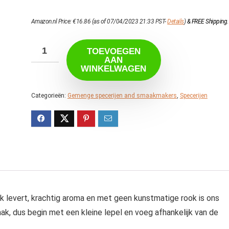
Amazon.nl Price:
€
16.86
(as of 07/04/2023 21:33 PST-
Details
)
&
FREE Shipping
.
TOEVOEGEN
AAN
WINKELWAGEN
Categorieën:
Gemenge specerijen and smaakmakers
,
Specerijen
k levert, krachtig aroma en met geen kunstmatige rook is ons
k, dus begin met een kleine lepel en voeg afhankelijk van de