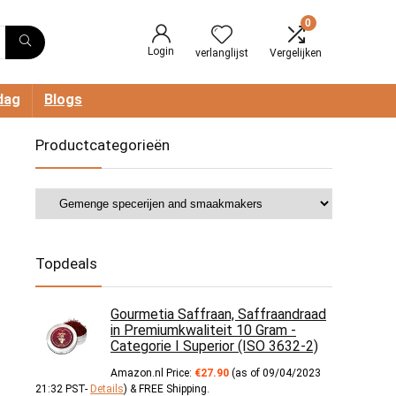
0
Login
verlanglijst
Vergelijken
dag
Blogs
Productcategorieën
Topdeals
Gourmetia Saffraan, Saffraandraad
in Premiumkwaliteit 10 Gram -
Categorie I Superior (ISO 3632-2)
Amazon.nl Price:
€
27.90
(as of 09/04/2023
21:32 PST-
Details
)
&
FREE Shipping
.