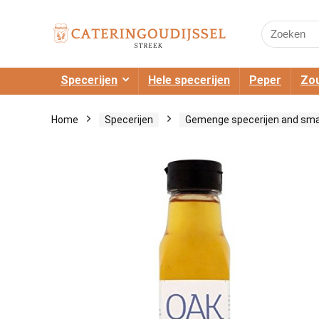
Search
for:
Specerijen
Hele specerijen
Peper
Zou
Home
Specerijen
Gemenge specerijen and sm