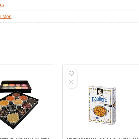
ers
en Mon