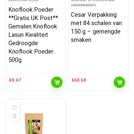
KNOFLOOKPOEDER
GEMENGE SPECERIJEN AND
SMAAKMAKERS
Knoflook Poeder
Cesar Verpakking
**Gratis UK Post**
met 84 schalen van
Gemalen Knoflook
150 g – gemengde
Lasun Kwaliteit
smaken
Gedroogde
Knoflook Poeder
500g
€
8.47
€
68.68