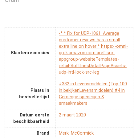
-* * Fix for UDP-1061. Average
customer reviews has a small
extra line on hover * https:--omni-
Klantenrecensies
grok.amazon.com-xref-src-
appgroup-websiteTemplates-
retail-SoftlinesDetailPageAssets-
udp-intl-lock-src-leg
#382 in Levensmiddelen (Top 100
Plaats in
in bekijkenLevensmiddelen) #4 in
bestsellerlijst
Gemenge specerijen &
smaakmakers
Datum eerste
2 maart 2020
beschikbaarheid
Brand
Merk: McCormick