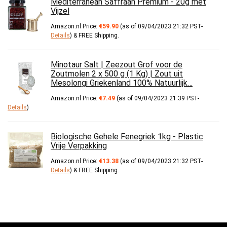
Mediterranean Saffraan Premium - 20g met
Vijzel
Amazon.nl Price:
€
59.90
(as of 09/04/2023 21:32 PST-
Details
)
&
FREE Shipping
.
Minotaur Salt | Zeezout Grof voor de
Zoutmolen 2 x 500 g (1 Kg) | Zout uit
Mesolongi Griekenland 100% Natuurlijk…
Amazon.nl Price:
€
7.49
(as of 09/04/2023 21:39 PST-
Details
)
Biologische Gehele Fenegriek 1kg - Plastic
Vrije Verpakking
Amazon.nl Price:
€
13.38
(as of 09/04/2023 21:32 PST-
Details
)
&
FREE Shipping
.