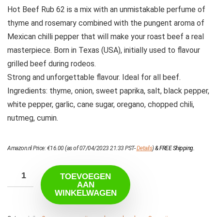
Hot Beef Rub 62 is a mix with an unmistakable perfume of
thyme and rosemary combined with the pungent aroma of
Mexican chilli pepper that will make your roast beef a real
masterpiece. Born in Texas (USA), initially used to flavour
grilled beef during rodeos.
Strong and unforgettable flavour. Ideal for all beef.
Ingredients: thyme, onion, sweet paprika, salt, black pepper,
white pepper, garlic, cane sugar, oregano, chopped chili,
nutmeg, cumin.
Amazon.nl Price:
€
16.00
(as of 07/04/2023 21:33 PST-
Details
)
&
FREE Shipping
.
TOEVOEGEN
AAN
WINKELWAGEN