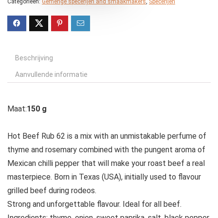
Categorieën:
Gemenge specerijen and smaakmakers
,
Specerijen
Beschrijving
Aanvullende informatie
Maat:
150 g
Hot Beef Rub 62 is a mix with an unmistakable perfume of
thyme and rosemary combined with the pungent aroma of
Mexican chilli pepper that will make your roast beef a real
masterpiece. Born in Texas (USA), initially used to flavour
grilled beef during rodeos.
Strong and unforgettable flavour. Ideal for all beef.
Ingredients: thyme, onion, sweet paprika, salt, black pepper,