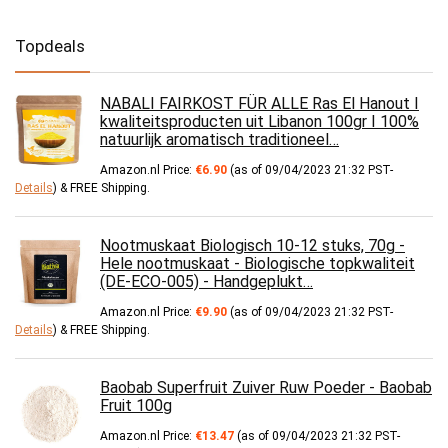
Topdeals
NABALI FAIRKOST FÜR ALLE Ras El Hanout I
kwaliteitsproducten uit Libanon 100gr I 100%
natuurlijk aromatisch traditioneel…
Amazon.nl Price:
€
6.90
(as of 09/04/2023 21:32 PST-
Details
)
&
FREE Shipping
.
Nootmuskaat Biologisch 10-12 stuks, 70g -
Hele nootmuskaat - Biologische topkwaliteit
(DE-ECO-005) - Handgeplukt…
Amazon.nl Price:
€
9.90
(as of 09/04/2023 21:32 PST-
Details
)
&
FREE Shipping
.
Baobab Superfruit Zuiver Ruw Poeder - Baobab
Fruit 100g
Amazon.nl Price:
€
13.47
(as of 09/04/2023 21:32 PST-