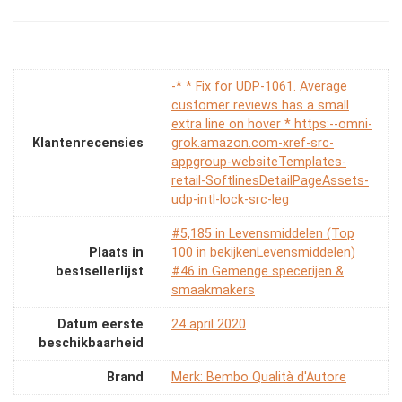
-* * Fix for UDP-1061. Average
customer reviews has a small
extra line on hover * https:--omni-
Klantenrecensies
grok.amazon.com-xref-src-
appgroup-websiteTemplates-
retail-SoftlinesDetailPageAssets-
udp-intl-lock-src-leg
#5,185 in Levensmiddelen (Top
Plaats in
100 in bekijkenLevensmiddelen)
bestsellerlijst
#46 in Gemenge specerijen &
smaakmakers
Datum eerste
24 april 2020
beschikbaarheid
Brand
Merk: Bembo Qualità d'Autore