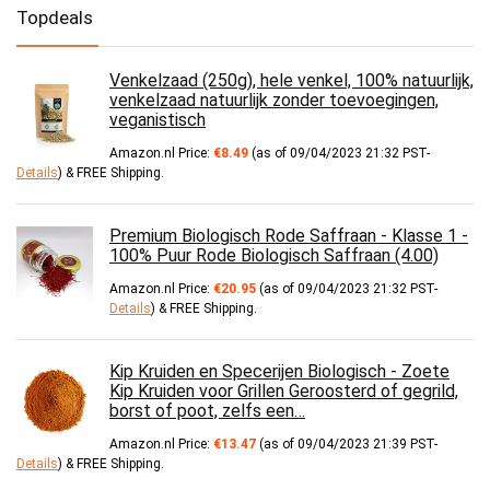
Topdeals
Venkelzaad (250g), hele venkel, 100% natuurlijk,
venkelzaad natuurlijk zonder toevoegingen,
veganistisch
Amazon.nl Price:
€
8.49
(as of 09/04/2023 21:32 PST-
Details
)
&
FREE Shipping
.
Premium Biologisch Rode Saffraan - Klasse 1 -
100% Puur Rode Biologisch Saffraan (4.00)
Amazon.nl Price:
€
20.95
(as of 09/04/2023 21:32 PST-
Details
)
&
FREE Shipping
.
Kip Kruiden en Specerijen Biologisch - Zoete
Kip Kruiden voor Grillen Geroosterd of gegrild,
borst of poot, zelfs een…
Amazon.nl Price:
€
13.47
(as of 09/04/2023 21:39 PST-
Details
)
&
FREE Shipping
.