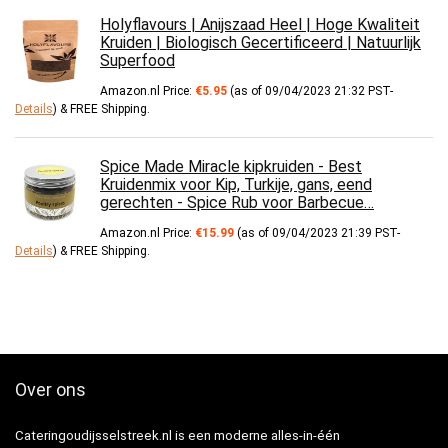
Holyflavours | Anijszaad Heel | Hoge Kwaliteit
Kruiden | Biologisch Gecertificeerd | Natuurlijk
Superfood
Amazon.nl Price:
€
5.95
(as of 09/04/2023 21:32 PST-
Details
)
&
FREE Shipping
.
Spice Made Miracle kipkruiden - Best
Kruidenmix voor Kip, Turkije, gans, eend
gerechten - Spice Rub voor Barbecue…
Amazon.nl Price:
€
15.99
(as of 09/04/2023 21:39 PST-
Details
)
&
FREE Shipping
.
Over ons
Cateringoudijsselstreek.nl is een moderne alles-in-één