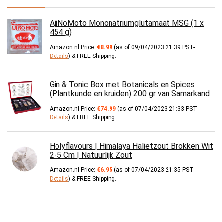
AjiNoMoto Mononatriumglutamaat MSG (1 x
454 g)
Amazon.nl Price:
€
8.99
(as of 09/04/2023 21:39 PST-
Details
)
&
FREE Shipping
.
Gin & Tonic Box met Botanicals en Spices
(Plantkunde en kruiden) 200 gr van Samarkand
Amazon.nl Price:
€
74.99
(as of 07/04/2023 21:33 PST-
Details
)
&
FREE Shipping
.
Holyflavours | Himalaya Halietzout Brokken Wit
2-5 Cm | Natuurlijk Zout
Amazon.nl Price:
€
6.95
(as of 07/04/2023 21:35 PST-
Details
)
&
FREE Shipping
.