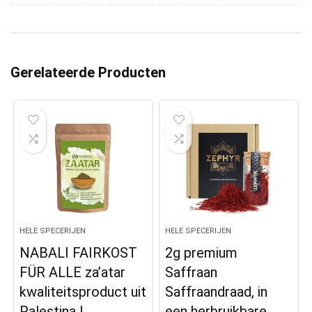
Gerelateerde Producten
HELE SPECERIJEN
HELE SPECERIJEN
NABALI FAIRKOST
2g premium
FÜR ALLE za’atar
Saffraan
kwaliteitsproduct uit
Saffraandraad, in
Palestina I
een herbruikbare