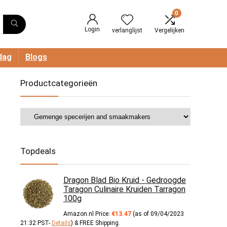
0
Login
verlanglijst
Vergelijken
dag
Blogs
Productcategorieën
Topdeals
Dragon Blad Bio Kruid - Gedroogde
Taragon Culinaire Kruiden Tarragon
100g
Amazon.nl Price:
€
13.47
(as of 09/04/2023
21:32 PST-
Details
)
&
FREE Shipping
.