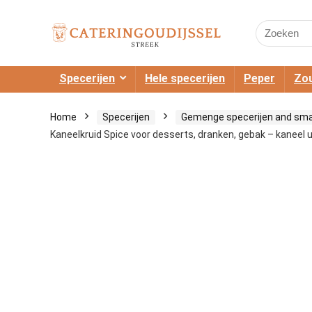
Search
for:
Specerijen
Hele specerijen
Peper
Zou
Home
Specerijen
Gemenge specerijen and sm
Kaneelkruid Spice voor desserts, dranken, gebak – kaneel u