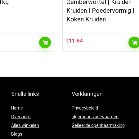
1kg
Gemberwortel | Kruiden |
Kruiden | Poedervormig |
Koken Kruiden
€
11.64
Snelle links
Verklaringen
Home
Privacybeleid
Overzicht
algemene voorwaarden
Alles winkelen
Gelieerde openbaarmaking
Blogs