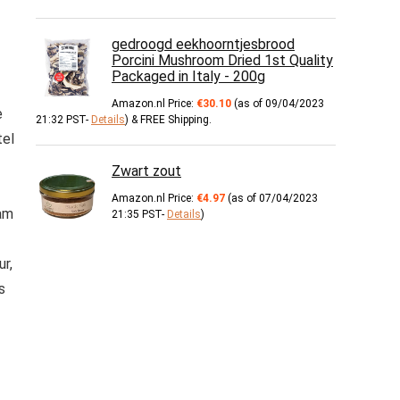
gedroogd eekhoorntjesbrood
Porcini Mushroom Dried 1st Quality
Packaged in Italy - 200g
Amazon.nl Price:
€
30.10
(as of 09/04/2023
e
21:32 PST-
Details
)
&
FREE Shipping
.
tel
Zwart zout
Amazon.nl Price:
€
4.97
(as of 07/04/2023
sam
21:35 PST-
Details
)
r,
s