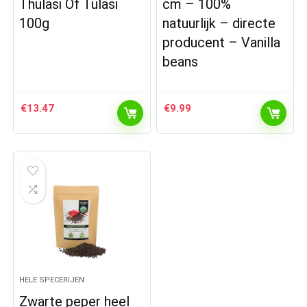
Thulasi Of Tulasi
cm – 100%
100g
natuurlijk – directe
producent – Vanilla
beans
€
13.47
€
9.99
HELE SPECERIJEN
Zwarte peper heel