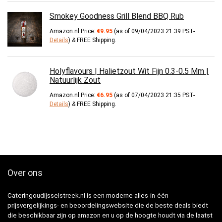
Smokey Goodness Grill Blend BBQ Rub
Amazon.nl Price:
€
9.95
(as of 09/04/2023 21:39 PST-
Details
)
&
FREE Shipping
.
Holyflavours | Halietzout Wit Fijn 0.3-0.5 Mm |
Natuurlijk Zout
Amazon.nl Price:
€
6.95
(as of 07/04/2023 21:35 PST-
Details
)
&
FREE Shipping
.
Over ons
Cateringoudijsselstreek.nl is een moderne alles-in-één
prijsvergelijkings- en beoordelingswebsite die de beste deals biedt
die beschikbaar zijn op amazon en u op de hoogte houdt via de laatst