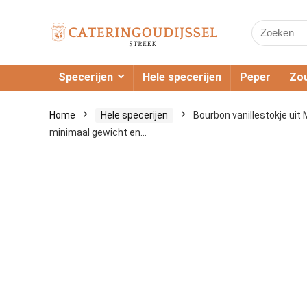
Search
for:
Specerijen
Hele specerijen
Peper
Zou
Home
Hele specerijen
Bourbon vanillestokje uit
minimaal gewicht en…