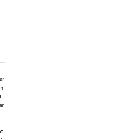
ar
en
t
ar
at