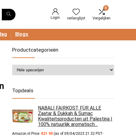
0
Login
verlanglijst
Vergelijken
dag
Blogs
Productcategorieën
n
Topdeals
NABALI FAIRKOST FÜR ALLE
Zaatar & Dukkah & Sumac
Kwaliteitsproducten uit Palestina I
100% natuurlijk aromatisch…
Amazon.nl Price:
€
21.90
(as of 09/04/2023 21:32 PST-