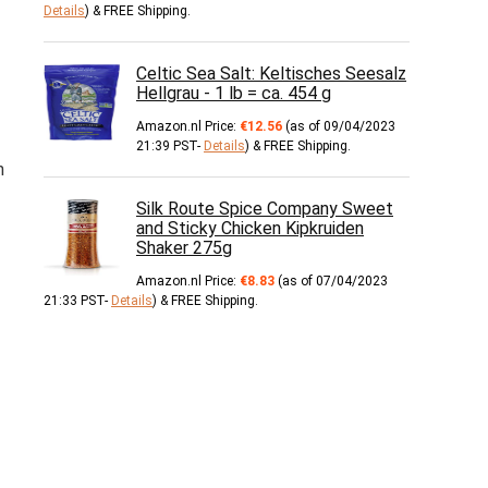
Details
)
&
FREE Shipping
.
Celtic Sea Salt: Keltisches Seesalz
Hellgrau - 1 lb = ca. 454 g
Amazon.nl Price:
€
12.56
(as of 09/04/2023
21:39 PST-
Details
)
&
FREE Shipping
.
n
Silk Route Spice Company Sweet
and Sticky Chicken Kipkruiden
Shaker 275g
Amazon.nl Price:
€
8.83
(as of 07/04/2023
21:33 PST-
Details
)
&
FREE Shipping
.