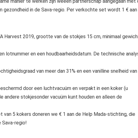
urzame manier te werken zijn weeen partnerschap aangegaan met
en gezondheid in de Sava-regio. Per verkochte set wordt 1 € aan
VA Harvest 2019, grootte van de stokjes 15 cm, minimaal gewich
 een lotnummer en een houdbaarheidsdatum. De technische analy
ochtigheidsgraad van meer dan 31% en een vanilline snelheid van
beschermd door een luchtvacuüm en verpakt in een koker (u
 de andere stokjesonder vacuüm kunt houden en alleen de
et van 5 kokers doneren we € 1 aan de Help Mada-stichting, die
e Sava-regio!