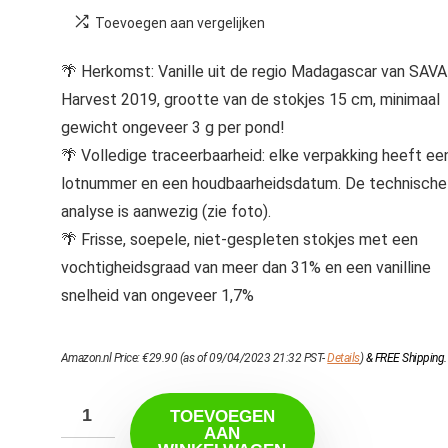
Toevoegen aan vergelijken
🌴 Herkomst: Vanille uit de regio Madagascar van SAVA
Harvest 2019, grootte van de stokjes 15 cm, minimaal
gewicht ongeveer 3 g per pond!
🌴 Volledige traceerbaarheid: elke verpakking heeft ee
lotnummer en een houdbaarheidsdatum. De technische
analyse is aanwezig (zie foto).
🌴 Frisse, soepele, niet-gespleten stokjes met een
vochtigheidsgraad van meer dan 31% en een vanilline
snelheid van ongeveer 1,7%
Amazon.nl Price:
€
29.90
(as of 09/04/2023 21:32 PST-
Details
)
&
FREE Shipping
.
TOEVOEGEN
AAN