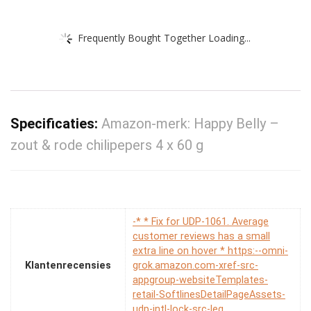
Frequently Bought Together Loading...
Specificaties:
Amazon-merk: Happy Belly –
zout & rode chilipepers 4 x 60 g
-* * Fix for UDP-1061. Average
customer reviews has a small
extra line on hover * https:--omni-
Klantenrecensies
grok.amazon.com-xref-src-
appgroup-websiteTemplates-
retail-SoftlinesDetailPageAssets-
udp-intl-lock-src-leg