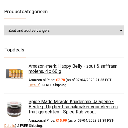
Productcategorieën
Topdeals
Amazon-merk: Happy Belly - zout & saffraan
molens, 4 x 60 g
Amazon.nl Price:
€
7.78
(as of 07/04/2023 21:35 PST-
Details
)
&
FREE Shipping
.
Spice Made Miracle Kruidenmix Jalapeno -
Beste pittig heet smaakmaker voor vlees en
fruit gerechten - Spice Rub voor…
Amazon.nl Price:
€
15.99
(as of 09/04/2023 21:39 PST-
Details
)
&
FREE Shipping
.