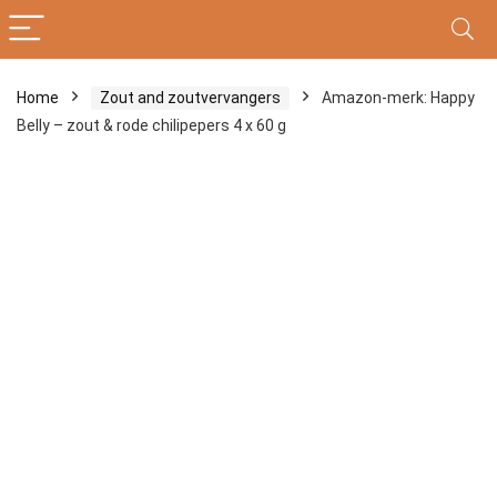
Home
Zout and zoutvervangers
Amazon-merk: Happy
Belly – zout & rode chilipepers 4 x 60 g