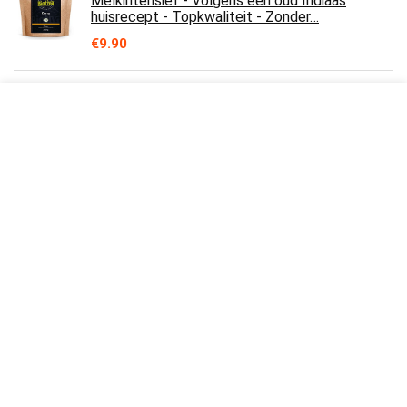
Melkintensief - Volgens een oud Indiaas
huisrecept - Topkwaliteit - Zonder…
€
9.90
Minotaur Spices | Gember | Gemalen
gemberwortel | Gemberpoeder | Milde gember,
2 x 500 g (1 Kg)
€
13.99
Wilde Griekse Gedroogde Tijm Bos 220g -
1.95KG Premium Kwaliteit Oogst Juni 2021
(1950 grams)
€
59.50
Tex's tante Nells vis kruiden voor alle vis 300g
x 2 pot
€
15.14