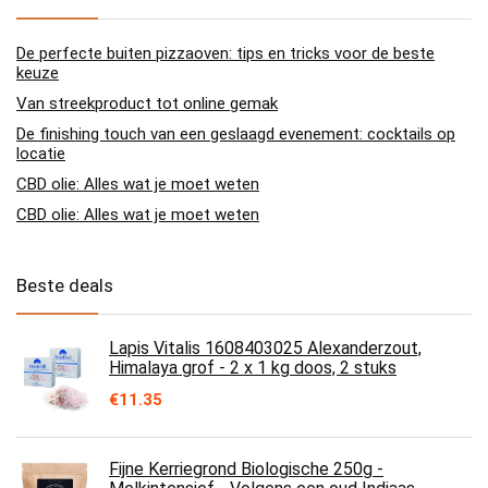
De perfecte buiten pizzaoven: tips en tricks voor de beste
keuze
Van streekproduct tot online gemak
De finishing touch van een geslaagd evenement: cocktails op
locatie
CBD olie: Alles wat je moet weten
CBD olie: Alles wat je moet weten
Beste deals
Lapis Vitalis 1608403025 Alexanderzout,
Himalaya grof - 2 x 1 kg doos, 2 stuks
€
11.35
Fijne Kerriegrond Biologische 250g -